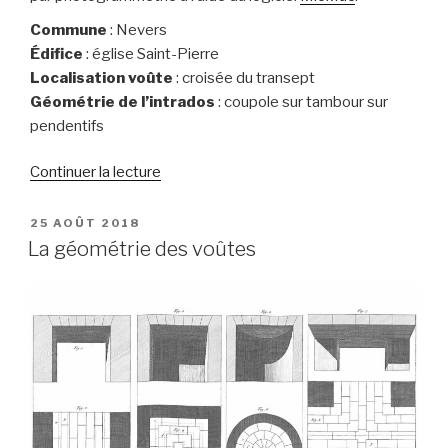
Commune
: Nevers
Édifice
: église Saint-Pierre
Localisation voûte
: croisée du transept
Géométrie de l’intrados
: coupole sur tambour sur
pendentifs
de
Continuer la lecture
« Nevers,
église
PUBLIÉ
25 AOÛT 2018
LE
Saint-
La géométrie des voûtes
Pierre,
croisée
du
transept »