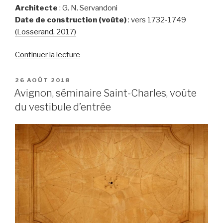
Architecte
: G. N. Servandoni
Date de construction (voûte)
: vers 1732-1749
(Losserand, 2017)
de
Continuer la lecture
« Paris,
église
PUBLIÉ
26 AOÛT 2018
LE
Saint-
Avignon, séminaire Saint-Charles, voûte
Sulpice,
du vestibule d’entrée
voûte
plate
du
porche »