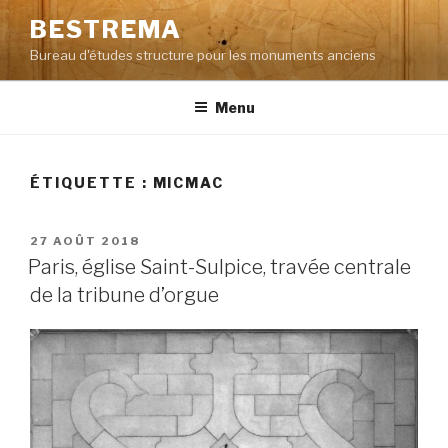
Aller
BESTREMA
au
Bureau d'études structure pour les monuments anciens
contenu
principal
Menu
ÉTIQUETTE :
MICMAC
PUBLIÉ
27 AOÛT 2018
LE
Paris, église Saint-Sulpice, travée centrale
de la tribune d’orgue