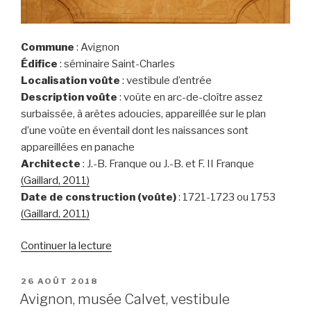
Commune
: Avignon
Édifice
: séminaire Saint-Charles
Localisation voûte
: vestibule d’entrée
Description voûte
: voûte en arc-de-cloître assez
surbaissée, à arêtes adoucies, appareillée sur le plan
d’une voûte en éventail dont les naissances sont
appareillées en panache
Architecte
: J.-B. Franque ou J.-B. et F. II Franque
(Gaillard, 2011)
Date de construction (voûte)
: 1721-1723 ou 1753
(Gaillard, 2011)
de
Continuer la lecture
« Avignon,
séminaire
PUBLIÉ
26 AOÛT 2018
LE
Saint-
Avignon, musée Calvet, vestibule