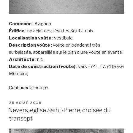
Commune
: Avignon
Édifice
: noviciat des Jésuites Saint-Louis
Localisation voûte
: vestibule
Description voûte
: voûte en pendentif très
surbaissée, appareillée sur le plan d’une voûte en éventail
Architecte
: n.c.
Date de construction (voûte)
: vers 1741-1754 (Base
Mémoire)
de
Continuer la lecture
« Avignon,
noviciat
PUBLIÉ
25 AOÛT 2018
LE
des
Nevers, église Saint-Pierre, croisée du
Jésuites
transept
Saint-
Louis,