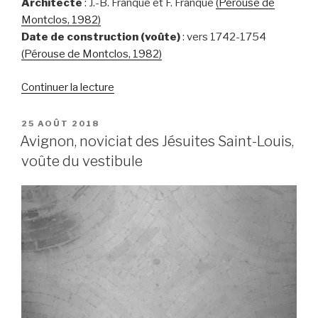
Architecte
: J.-B. Franque et F. Franque
(Pérouse de
Montclos, 1982)
Date de construction (voûte)
: vers 1742-1754
(Pérouse de Montclos, 1982)
de
Continuer la lecture
« Avignon,
musée
PUBLIÉ
25 AOÛT 2018
LE
Calvet,
Avignon, noviciat des Jésuites Saint-Louis,
vestibule »
voûte du vestibule