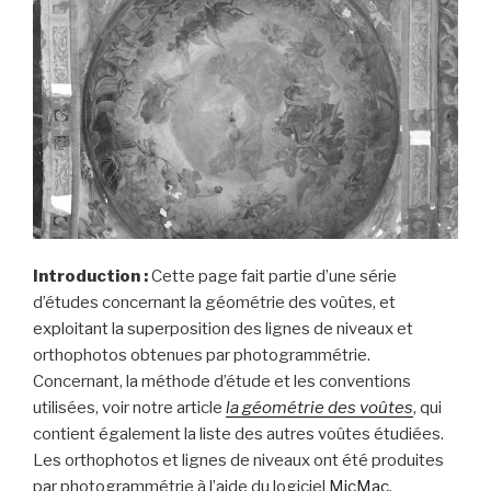
voûte
du
vestibule »
Introduction :
Cette page fait partie d’une série
d’études concernant la géométrie des voûtes, et
exploitant la superposition des lignes de niveaux et
orthophotos obtenues par photogrammétrie.
Concernant, la méthode d’étude et les conventions
utilisées, voir notre article
la géométrie des voûtes
, qui
contient également la liste des autres voûtes étudiées.
Les orthophotos et lignes de niveaux ont été produites
par photogrammétrie à l’aide du logiciel
MicMac
.