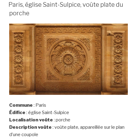
LE
Saint-
Paris, église Saint-Sulpice, voûte plate du
Sulpice,
porche
travée
centrale
de
la
tribune
d’orgue »
Commune
: Paris
Édifice
: église Saint-Sulpice
Localisation voûte
: porche
Description voûte
: voûte plate, appareillée sur le plan
d’une coupole