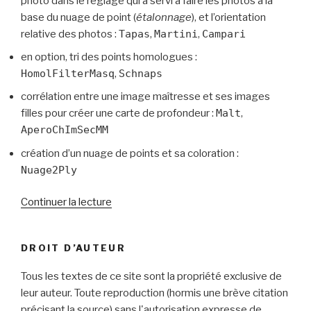
photo dans le réglage qui a servi à faire les photos à la
base du nuage de point (
étalonnage
), et l’orientation
relative des photos :
Tapas
,
Martini
,
Campari
en option, tri des points homologues :
HomolFilterMasq
,
Schnaps
corrélation entre une image maîtresse et ses images
filles pour créer une carte de profondeur :
Malt
,
AperoChImSecMM
création d’un nuage de points et sa coloration :
Nuage2Ply
de
Continuer la lecture
« Micmac
–
DROIT D’AUTEUR
Tutoriel
de
Tous les textes de ce site sont la propriété exclusive de
photogrammétrie
leur auteur. Toute reproduction (hormis une brève citation
sous
précisant la source) sans l'autorisation expresse de