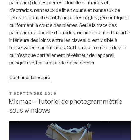
panneaux) de ces pierres : douelle d’intrados et
d’extrados, panneaux de lit en coupe et panneaux de
têtes. L’appareil est obtenu par les règles géométriques
qui forment la coupe des pierres. Seule la trace des
panneaux de douelle d’intrados, ou autrement dit la partie
inférieure des joints entre les claveaux, est visible à
l’observateur sur l’intrados. Cette trace forme un dessin
qui n’est que partiellement révélateur de l’appareil
puisqu’il n’est qu’une partie de ce dernier.
de
Continuer la lecture
« La
géométrie
PUBLIÉ
7 SEPTEMBRE 2016
LE
des
Micmac – Tutoriel de photogrammétrie
voûtes »
sous windows