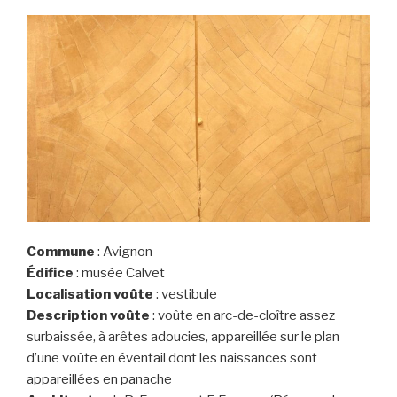
Charles,
voûte
du
vestibule
d’entrée »
Commune
: Avignon
Édifice
: musée Calvet
Localisation voûte
: vestibule
Description voûte
: voûte en arc-de-cloître assez
surbaissée, à arêtes adoucies, appareillée sur le plan
d’une voûte en éventail dont les naissances sont
appareillées en panache