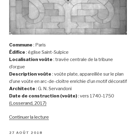
Commune
: Paris
Édifice
: église Saint-Sulpice
Localisation voûte
: travée centrale de la tribune
d’orgue
Description voûte
: voûte plate, appareillée sur le plan
d’une voûte en arc-de-cloître enrichie d’un motif décoratif
Architecte
: G. N. Servandoni
Date de construction (voûte)
: vers 1740-1750
(Losserand, 2017)
de
Continuer la lecture
« Paris,
église
PUBLIÉ
27 AOÛT 2018