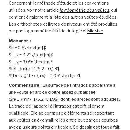
Concernant, la méthode d’étude et les conventions
utilisées, voir notre article
la géométrie des voûtes
, qui
contient également la liste des autres voûtes étudiées.
Les orthophotos et lignes de niveaux ont été produites
par photogrammétrie à l’aide du logiciel
MicMac
.
Mesures :
$h = 0,6\,\text{m}$
$L_x = 4,22\,\text{m}$
$L_y = 3,09\,\text{m}$
$h/L_{min} = 1/5,2 = 0,19$
$\Delta{} \text{niv} = 0,05\,\text{m}$
Commentaire :
La surface de l’intrados s’apparante à
une voûte en arc de cloître assez surbaissée
($h/L_{min}=1/5.2=0.19$), dont les arêtes sont adoucies.
La trace de l’appareil à l’intrados est difficilement
qualifiable. Elle se compose d’éléments se rapportant
aux voûtes en éventail, reliés entre eux par des courbes
avec plusieurs points d’inflexion. Ce dessin est tout à fait