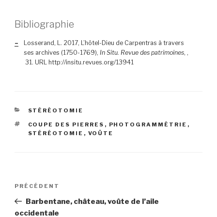
Bibliographie
–
L
osserand
, L. 2017, L’hôtel-Dieu de Carpentras à travers
ses archives (1750-1769),
In Situ. Revue des patrimoines
, ,
31. URL
http://insitu.revues.org/13941
CATÉGORIES
STÉRÉOTOMIE
ÉTIQUETTES
COUPE DES PIERRES
,
PHOTOGRAMMÉTRIE
,
STÉRÉOTOMIE
,
VOÛTE
Navigation
Article
PRÉCÉDENT
de
précédent
Barbentane, château, voûte de l’aile
l’article
occidentale