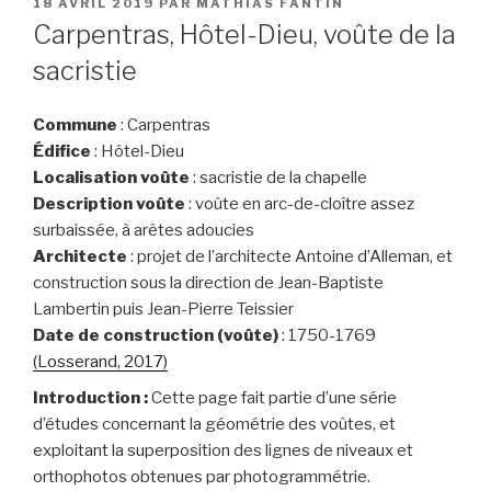
PUBLIÉ
18 AVRIL 2019
PAR
MATHIAS FANTIN
LE
Carpentras, Hôtel-Dieu, voûte de la
sacristie
Commune
: Carpentras
Édifice
: Hôtel-Dieu
Localisation voûte
: sacristie de la chapelle
Description voûte
: voûte en arc-de-cloître assez
surbaissée, à arêtes adoucies
Architecte
: projet de l’architecte Antoine d’Alleman, et
construction sous la direction de Jean-Baptiste
Lambertin puis Jean-Pierre Teissier
Date de construction (voûte)
: 1750-1769
(Losserand, 2017)
Introduction :
Cette page fait partie d’une série
d’études concernant la géométrie des voûtes, et
exploitant la superposition des lignes de niveaux et
orthophotos obtenues par photogrammétrie.