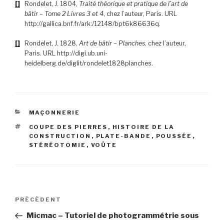
[]
R
ondelet
, J. 1804,
Traité théorique et pratique de l’art de
bâtir – Tome 2 Livres 3 et 4
, chez l’auteur, Paris. URL
http://gallica.bnf.fr/ark:/12148/bpt6k86636q.
[]
R
ondelet
, J. 1828,
Art de bâtir – Planches
, chez l’auteur,
Paris. URL http://digi.ub.uni-
heidelberg.de/diglit/rondelet1828planches.
CATÉGORIES
MAÇONNERIE
ÉTIQUETTES
COUPE DES PIERRES
,
HISTOIRE DE LA
CONSTRUCTION
,
PLATE-BANDE
,
POUSSÉE
,
STÉRÉOTOMIE
,
VOÛTE
Navigation
Article
PRÉCÉDENT
de
précédent
Micmac – Tutoriel de photogrammétrie sous
l’article