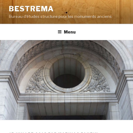
Aller
BESTREMA
au
Bureau d'études structure pour les monuments anciens
contenu
principal
Menu