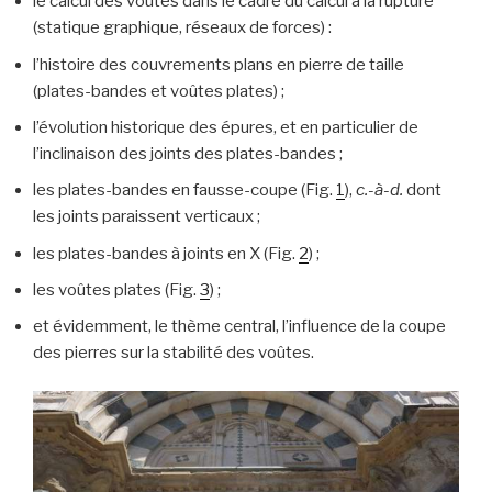
le calcul des voûtes dans le cadre du calcul à la rupture
(statique graphique, réseaux de forces) :
l’histoire des couvrements plans en pierre de taille
(plates-bandes et voûtes plates) ;
l’évolution historique des épures, et en particulier de
l’inclinaison des joints des plates-bandes ;
les plates-bandes en fausse-coupe (Fig.
1
),
c.-à-d.
dont
les joints paraissent verticaux ;
les plates-bandes à joints en X (Fig.
2
) ;
les voûtes plates (Fig.
3
) ;
et évidemment, le thème central, l’influence de la coupe
des pierres sur la stabilité des voûtes.