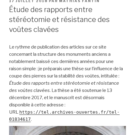
PUBLIÉ
17 JUILLET 2018
PAR
MATHIAS FANTIN
LE
Étude des rapports entre
stéréotomie et résistance des
voûtes clavées
Le rythme de publication des articles sur ce site
concernant la structure des monuments anciens a
notablement baissé ces dernières années pour une
raison simple : je préparais une thèse sur l’influence de la
coupe des pierres sur la stabilité des voûtes, intitulée :
Étude des rapports entre stéréotomie et résistance
des voûtes clavées
. La thèse a été soutenue le 13
décembre 2017, et le manuscrit est désormais
disponible à cette adresse :
URL
https://tel.archives-ouvertes.fr/tel-
01834617
.