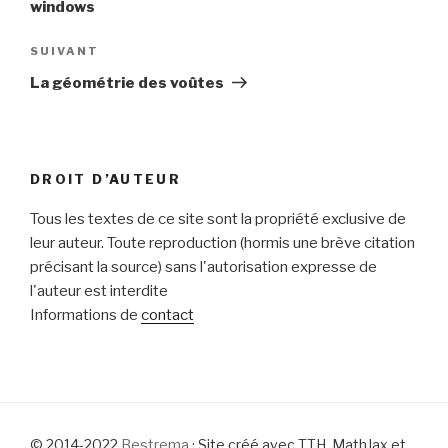
windows
Article
SUIVANT
suivant
La géométrie des voûtes
DROIT D’AUTEUR
Tous les textes de ce site sont la propriété exclusive de
leur auteur. Toute reproduction (hormis une brève citation
précisant la source) sans l'autorisation expresse de
l'auteur est interdite
Informations de
contact
© 2014-2022
Bestrema
· Site créé avec TTH, MathJax et